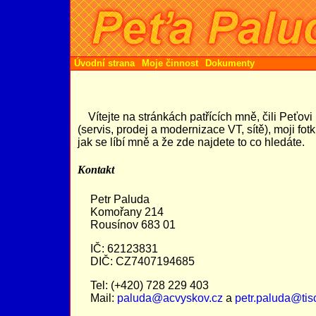
Úvodní strana
Moje činnost
Dokumenty
Vítejte na stránkách patřících mně, čili Peťo
(servis, prodej a modernizace VT, sítě), moji fo
jak se líbí mně a že zde najdete to co hledáte.
Kontakt
Petr Paluda
Komořany 214
Rousínov 683 01
IČ: 62123831
DIČ: CZ7407194685
Tel: (+420) 728 229 403
Mail:
paluda@acvyskov.cz
a
petr.paluda@tisc